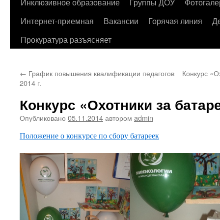
содержимому
Инклюзивное образование
Группы ДОУ
Фотогале
Интернет-приемная
Вакансии
Горячая линия
Д
Прокуратура разъясняет
←
График повышения квалификации педагогов
Конкурс «О
2014 г.
Конкурс «Охотники за батаре
Опубликовано
05.11.2014
автором
admin
Положение о конкурсе по сбору батареек