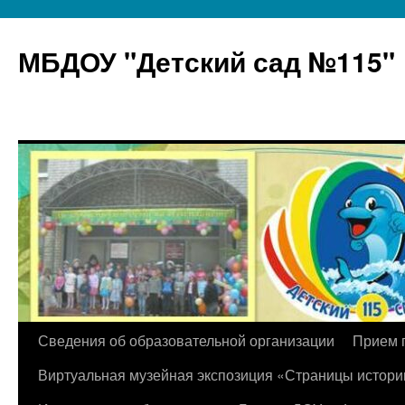
МБДОУ "Детский сад №115"
Перейти
Сведения об образовательной организации
Прием 
к
Виртуальная музейная экспозиция «Страницы истори