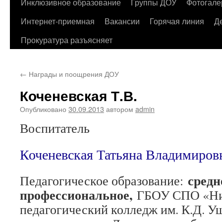
содержимому
Инклюзивное образование
Группы ДОУ
Фотогале
Интернет-приемная
Вакансии
Горячая линия
Д
Прокуратура разъясняет
←
Награды и поощрения ДОУ
Коченевская Т.В.
Опубликовано
30.09.2013
автором
admin
Воспитатель
Коченевская Татьяна Владимиров
средн
Педагогическое образование:
профессиональное,
ГБОУ СПО «Ни
педагогический колледж им. К.Д. У