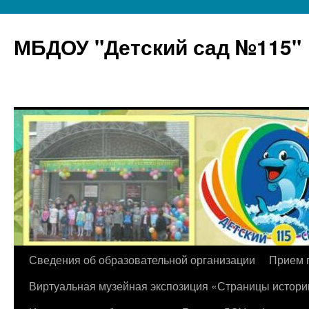
МБДОУ "Детский сад №115"
Перейти
Сведения об образовательной организации
Прием 
к
Виртуальная музейная экспозиция «Страницы истори