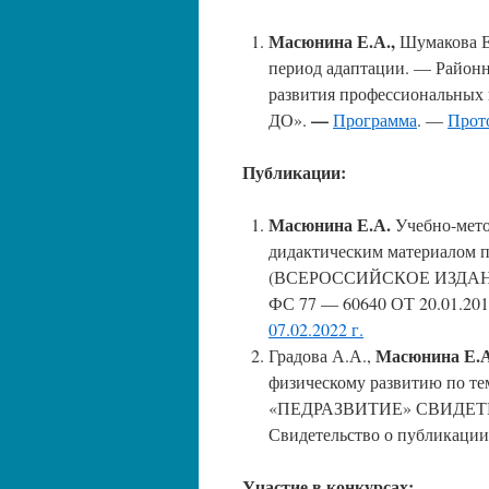
Масюнина Е.А.,
Шумакова Е
период адаптации. — Район
развития профессиональных
—
ДО».
Программа
. —
Прото
Публикации:
Масюнина Е.А.
Учебно-мето
дидактическим материалом п
(ВСЕРОССИЙСКОЕ ИЗДАН
ФС 77 — 60640 ОТ 20.01.20
07.02.2022 г.
Масюнина Е.А
Градова А.А.,
физическому развитию по 
«ПЕДРАЗВИТИЕ» СВИДЕТЕЛ
Свидетельство о публикаци
Участие в конкурсах: