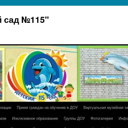
 сад №115"
изации
Прием граждан на обучение в ДОУ
Виртуальная музейная э
умом
Инклюзивное образование
Группы ДОУ
Фотогалерея
Инфо