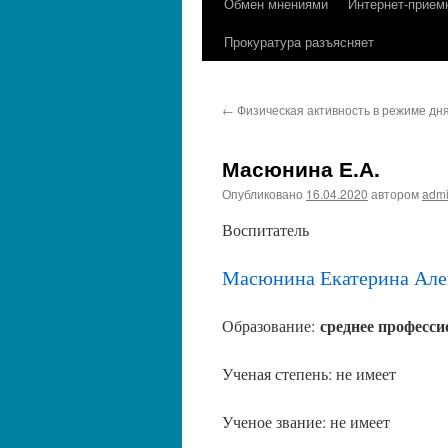
Обмен мнениями
Интернет-прием
содержимому
Прокуратура разъясняет
←
Физическая активность в режиме дн
Масюнина Е.А.
Опубликовано
16.04.2020
автором
adm
Воспитатель
Масюнина Екатерина Але
среднее професси
Образование:
Ученая степень: не имеет
Ученое звание: не имеет