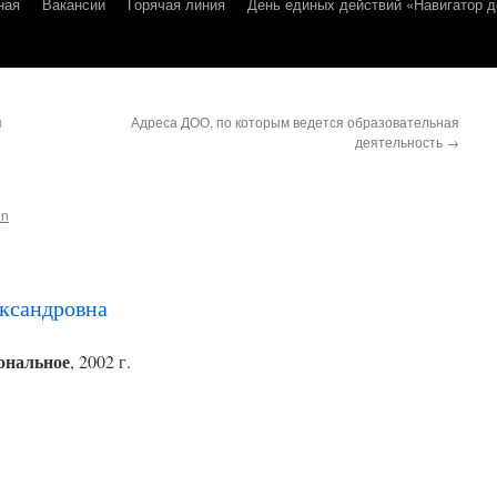
ная
Вакансии
Горячая линия
День единых действий «Навигатор д
я
Адреса ДОО, по которым ведется образовательная
деятельность
→
in
ксандровна
ональное
, 2002 г.