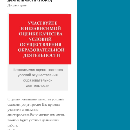
Добрый день!
Независимая оценка качества
условий осуществления
образовательной
деятельности
С целью повышения качества условий
оказания услуг просим Вас принять
участие в анонимном
анкетировании.Ваше мнение нам очень
важно и будет учтено в дальнейшей
работе.