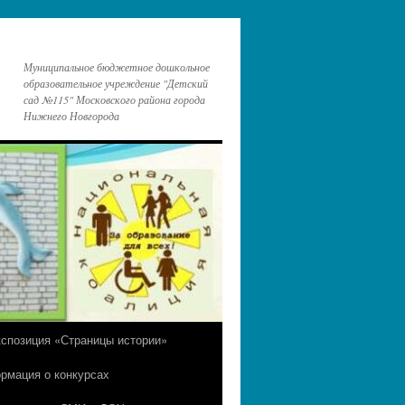
Муниципальное бюджетное дошкольное
образовательное учреждение "Детский
сад №115" Московского района города
Нижнего Новгорода
кспозиция «Страницы истории»
рмация о конкурсах