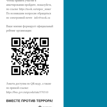
Чтобы принять участие в
анкетировании пройдите, пожалуйста,
по ссылке https://nsok.su/опрос_ноко/
По возникшим вопросам обращаться
по электронной почте info@nsok.su
Ваше мнение формирует официальный
рейтинг организации:
Анкета доступна по QR-коду, а также
по прямой ссылке:
https://bus.gov.ru/qrcode/rate/370310
ВМЕСТЕ ПРОТИВ ТЕРРОРА!