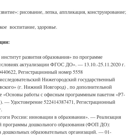
звитие»: рисование, лепка, аппликация, конструирование;
кое воспитание, здоровье.
ции:
нститут развития образования» по программе
условиях актуализации ФГОС ДО». — 13.10.-25.11.2020 г.
 0440622, Регистрационный номер 5558
сследовательский Нижегородский государственный
вского» (г. Нижний Новгород) , по дополнительной
е «Основы работы с офисным программным пакетом «Р7-
 г.). — Удостоверение 522414387471, Регистрационный
г.
оги России: инновации в образовании». — Реализация
ой программы дошкольного образования (ФОП ДО):
 дошкольных образовательных организаций. — 01-