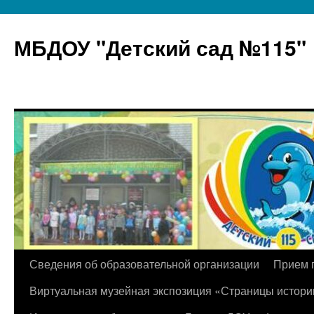
МБДОУ "Детский сад №115"
Перейти
Сведения об образовательной организации
Прием 
к
Виртуальная музейная экспозиция «Страницы истори