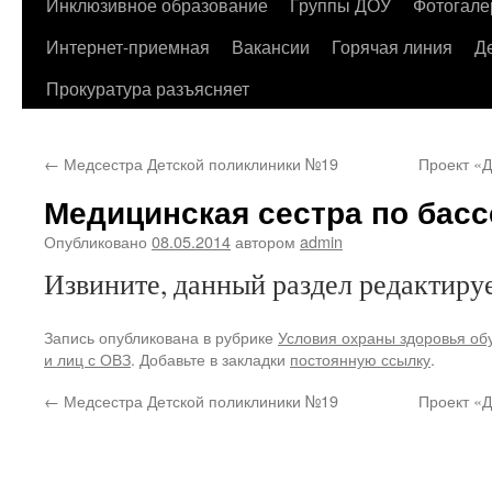
содержимому
Инклюзивное образование
Группы ДОУ
Фотогале
Интернет-приемная
Вакансии
Горячая линия
Д
Прокуратура разъясняет
←
Медсестра Детской поликлиники №19
Проект 
Медицинская сестра по бас
Опубликовано
08.05.2014
автором
admin
Извините, данный раздел редактируе
Запись опубликована в рубрике
Условия охраны здоровья об
и лиц с ОВЗ
. Добавьте в закладки
постоянную ссылку
.
←
Медсестра Детской поликлиники №19
Проект 