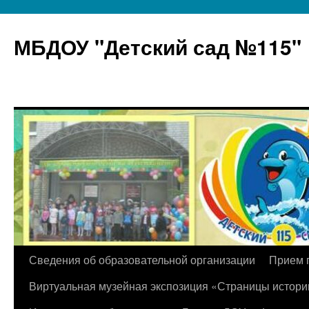
МБДОУ "Детский сад №115"
Перейти
Сведения об образовательной организации
Прием 
к
Виртуальная музейная экспозиция «Страницы истори