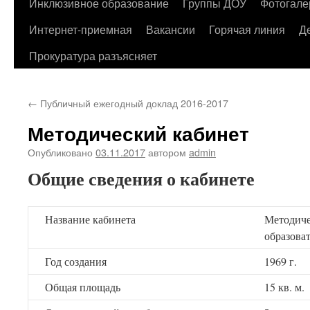
содержимому
Инклюзивное образование
Группы ДОУ
Фотогале
Интернет-приемная
Вакансии
Горячая линия
Д
Прокуратура разъясняет
←
Публичный ежегодный доклад 2016-2017
Методический кабинет
Опубликовано
03.11.2017
автором
admin
Общие сведения о кабинете
Название кабинета
Методиче
образова
Год создания
1969 г.
Общая площадь
15 кв. м.