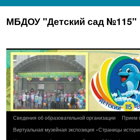
МБДОУ "Детский сад №115"
Перейти
Сведения об образовательной организации
Прием 
к
Виртуальная музейная экспозиция «Страницы истори