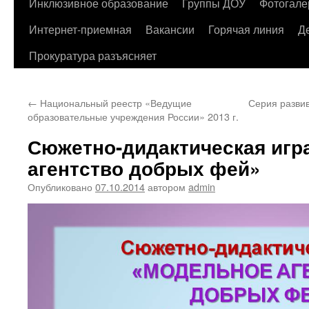
содержимому
Инклюзивное образование
Группы ДОУ
Фотогале
Интернет-приемная
Вакансии
Горячая линия
Д
Прокуратура разъясняет
←
Национальный реестр «Ведущие
Серия разви
образовательные учреждения России» 2013 г.
Сюжетно-дидактическая игр
агентство добрых фей»
Опубликовано
07.10.2014
автором
admin