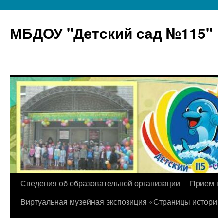
МБДОУ "Детский сад №115"
Перейти
Сведения об образовательной организации
Прием 
к
Виртуальная музейная экспозиция «Страницы истори