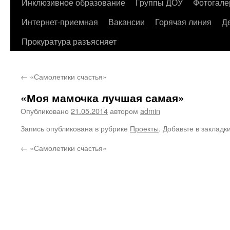
содержимому
Инклюзивное образование
Группы ДОУ
Фотогале
Интернет-приемная
Вакансии
Горячая линия
Д
Прокуратура разъясняет
←
«Самолетики счастья»
«Моя мамочка лучшая самая»
Опубликовано
21.05.2014
автором
admin
Запись опубликована в рубрике
Проекты
. Добавьте в закладк
←
«Самолетики счастья»