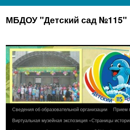
МБДОУ "Детский сад №115"
Перейти
Сведения об образовательной организации
Прием 
к
Виртуальная музейная экспозиция «Страницы истори