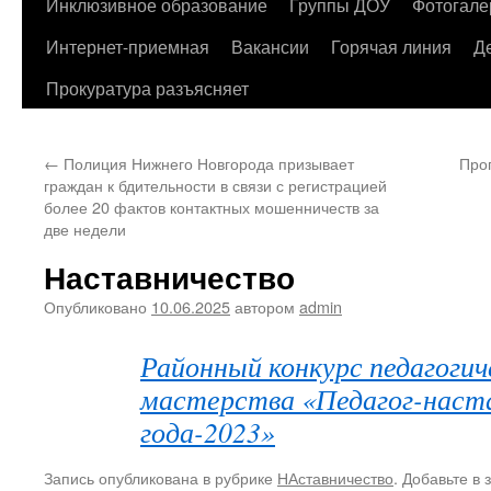
содержимому
Инклюзивное образование
Группы ДОУ
Фотогале
Интернет-приемная
Вакансии
Горячая линия
Д
Прокуратура разъясняет
←
Полиция Нижнего Новгорода призывает
Про
граждан к бдительности в связи с регистрацией
более 20 фактов контактных мошенничеств за
две недели
Наставничество
Опубликовано
10.06.2025
автором
admin
Районный конкурс педагогич
мастерства «Педагог-наст
года-2023»
Запись опубликована в рубрике
НАставничество
. Добавьте в