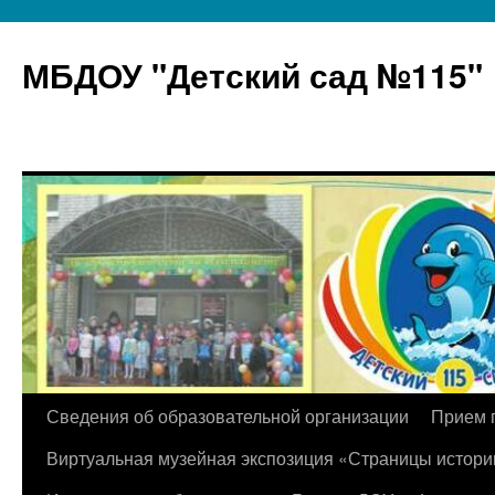
МБДОУ "Детский сад №115"
Перейти
Сведения об образовательной организации
Прием 
к
Виртуальная музейная экспозиция «Страницы истори