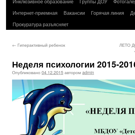
содержимому
Инклюзивное образование
Группы ДОУ
Фотогале
Интернет-приемная
Вакансии
Горячая линия
Д
Прокуратура разъясняет
←
Гиперактивный ребенок
ЛЕТО Д
Неделя психологии 2015-2016
Опубликовано
04.12.2015
автором
admin