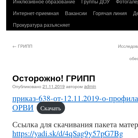
содержимому
Инклюзивное образование
Группы ДОУ
Фотогале
Интернет-приемная
Вакансии
Горячая линия
Д
Прокуратура разъясняет
←
ГРИПП
Исследов
обе
Осторожно! ГРИПП
Опубликовано
21.11.2019
автором
admin
приказ-638-от-12.11.2019-о-профил
ОРВИ
Скачать
Ссылка для скачивания пакета матер
https://yadi.sk/d/4qSag9y57pG7Bg