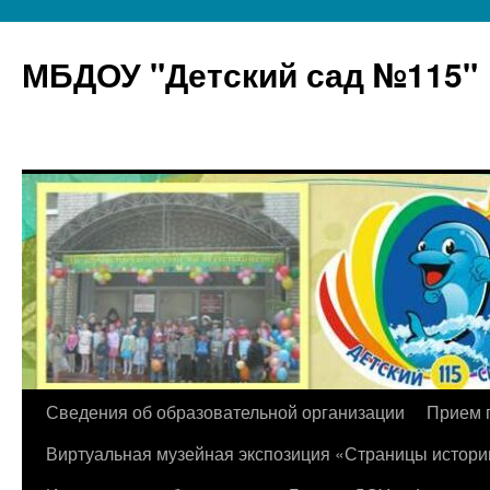
МБДОУ "Детский сад №115"
Перейти
Сведения об образовательной организации
Прием 
к
Виртуальная музейная экспозиция «Страницы истори