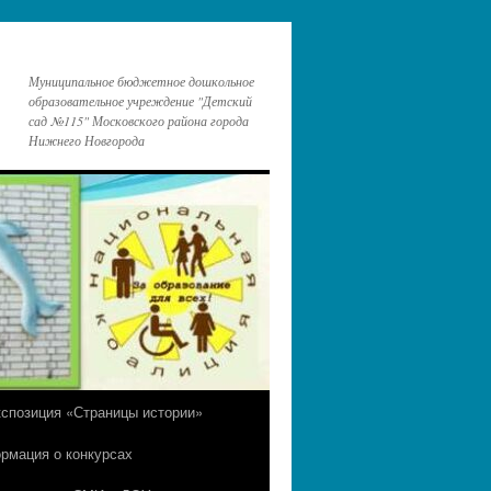
Муниципальное бюджетное дошкольное
образовательное учреждение "Детский
сад №115" Московского района города
Нижнего Новгорода
кспозиция «Страницы истории»
рмация о конкурсах