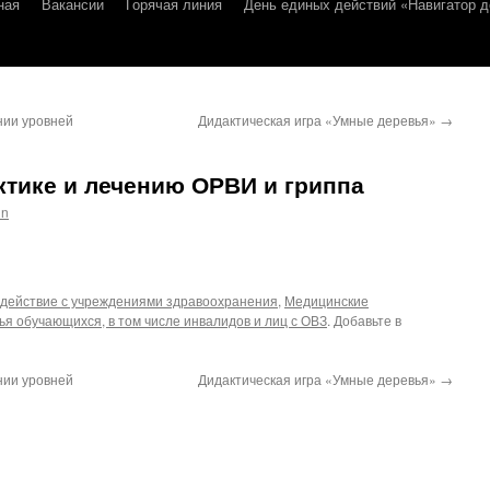
ная
Вакансии
Горячая линия
День единых действий «Навигатор д
нии уровней
Дидактическая игра «Умные деревья»
→
тике и лечению ОРВИ и гриппа
in
действие с учреждениями здравоохранения
,
Медицинские
ья обучающихся, в том числе инвалидов и лиц с ОВЗ
. Добавьте в
нии уровней
Дидактическая игра «Умные деревья»
→