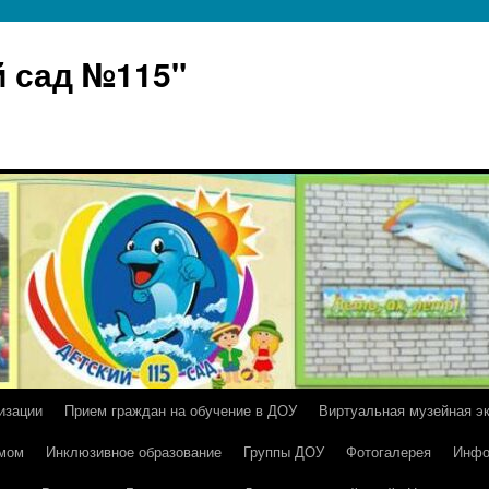
 сад №115"
изации
Прием граждан на обучение в ДОУ
Виртуальная музейная э
умом
Инклюзивное образование
Группы ДОУ
Фотогалерея
Инфо