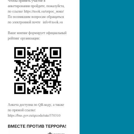
Чтобы принять участие в
анкетировании пройдите, пожалуйста,
по ссылке https://nsok.su/опрос_ноко/
По возникшим вопросам обращаться
по электронной почте info@nsok.su
Ваше мнение формирует официальный
рейтинг организации:
Анкета доступна по QR-коду, а также
по прямой ссылке:
https://bus.gov.ru/qrcode/rate/370310
ВМЕСТЕ ПРОТИВ ТЕРРОРА!