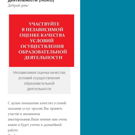
Добрый день!
Независимая оценка качества
условий осуществления
образовательной
деятельности
С целью повышения качества условий
оказания услуг просим Вас принять
участие в анонимном
анкетировании.Ваше мнение нам очень
важно и будет учтено в дальнейшей
работе.