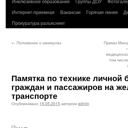
содержимому
Инклюзивное образование
Группы ДОУ
Фотогале
Интернет-приемная
Вакансии
Горячая линия
Д
Прокуратура разъясняет
←
Положение о каникулах
Приказ Минз
«
медицинск
том числе
Памятка по технике личной 
граждан и пассажиров на ж
транспорте
Опубликовано
15.05.2015
автором
admin