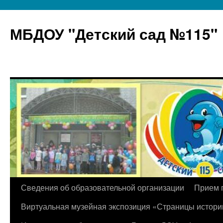
МБДОУ "Детский сад №115"
Перейти
Сведения об образовательной организации
Прием 
к
Виртуальная музейная экспозиция «Страницы истори