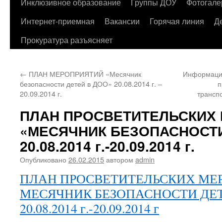
содержимому
Инклюзивное образование
Группы ДОУ
Фотогале
Интернет-приемная
Вакансии
Горячая линия
Д
Прокуратура разъясняет
←
ПЛАН МЕРОПРИЯТИЙ «Месячник
Информация
безопасности детей в ДОО» 20.08.2014 г. –
п
20.09.2014 г.
трансп
ПЛАН ПРОСВЕТИТЕЛЬСКИХ
«МЕСЯЧНИК БЕЗОПАСНОСТИ
20.08.2014 г.-20.09.2014 г.
Опубликовано
26.02.2015
автором
admin
ПЛАН ПРОСВЕТИТЕЛЬСКИХ МЕ
МЕСЯЧНИК БЕЗОПАСНОСТИ ДЕТ
20.08.2014 г.-20.09.2014 г