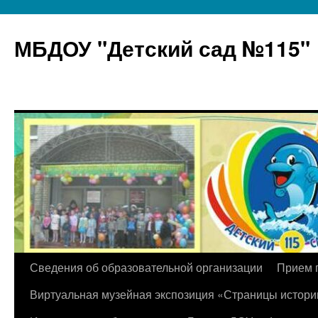
МБДОУ "Детский сад №115"
Перейти
Сведения об образовательной организации
Прием 
к
Виртуальная музейная экспозиция «Страницы истори