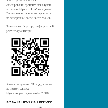
Чтобы принять участие в
анкетировании пройдите, пожалуйста,
по ссылке https://nsok.su/опрос_ноко/
По возникшим вопросам обращаться
по электронной почте info@nsok.su
Ваше мнение формирует официальный
рейтинг организации:
Анкета доступна по QR-коду, а также
по прямой ссылке:
https://bus.gov.ru/qrcode/rate/370310
ВМЕСТЕ ПРОТИВ ТЕРРОРА!