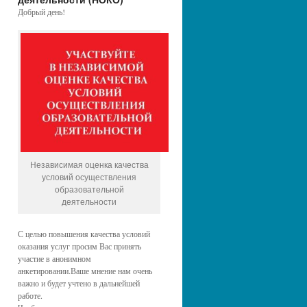
Добрый день!
Независимая оценка качества
условий осуществления
образовательной
деятельности
С целью повышения качества условий
оказания услуг просим Вас принять
участие в анонимном
анкетировании.Ваше мнение нам очень
важно и будет учтено в дальнейшей
работе.