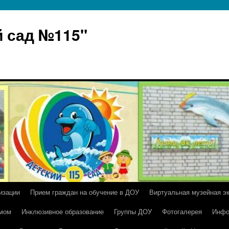
 сад №115"
изации
Прием граждан на обучение в ДОУ
Виртуальная музейная э
умом
Инклюзивное образование
Группы ДОУ
Фотогалерея
Инфо