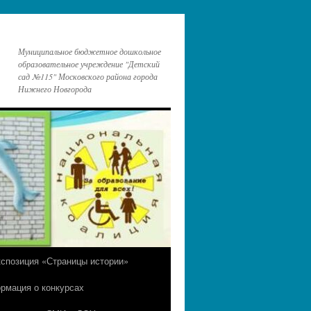
Муниципальное бюджетное дошкольное
образовательное учреждение "Детский
сад №115" Московского района города
Нижнего Новгорода
кспозиция «Страницы истории»
рмация о конкурсах