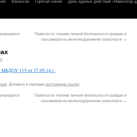
ная
Вакансии
Горячая линия
День единых действий «Навигатор д
бучающихся
Памятка по технике личной безопасности граждан и
пассажиров на железнодорожном транспорте
→
лах
in
ОУ 115 от 27.05.14 г.
ения
. Добавьте в закладки
постоянную ссылку
.
бучающихся
Памятка по технике личной безопасности граждан и
пассажиров на железнодорожном транспорте
→