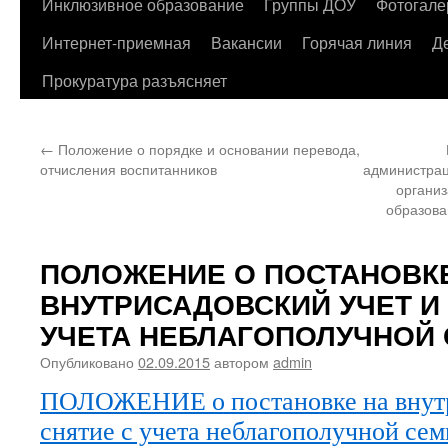
содержимому
Инклюзивное образование
Группы ДОУ
Фотогале
Интернет-приемная
Вакансии
Горячая линия
Д
Прокуратура разъясняет
←
Положение о порядке и основании перевода,
отчисления воспитанников
администрац
организ
образова
ПОЛОЖЕНИЕ О ПОСТАНОВК
ВНУТРИСАДОВСКИЙ УЧЕТ И
УЧЕТА НЕБЛАГОПОЛУЧНОЙ
Опубликовано
02.09.2015
автором
admin
ПОЛОЖЕНИЕ о постановке на внутр
снятие с учета неблагополучной 