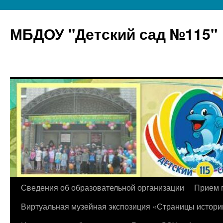
МБДОУ "Детский сад №115"
Перейти
Сведения об образовательной организации
Прием 
к
Виртуальная музейная экспозиция «Страницы истори