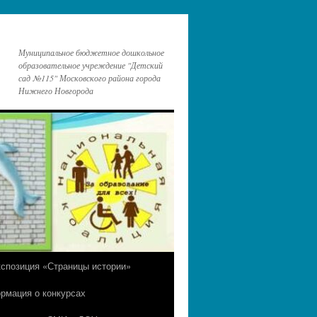
Муниципальное бюджетное дошкольное
образовательное учреждение "Детский
сад №115" Московского района города
Нижнего Новгорода
кспозиция «Страницы истории»
рмация о конкурсах