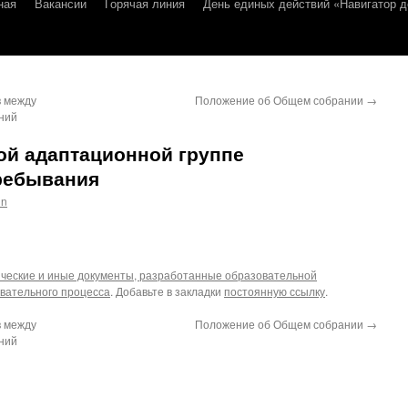
ная
Вакансии
Горячая линия
День единых действий «Навигатор д
в между
Положение об Общем собрании
→
ний
ой адаптационной группе
ребывания
in
ческие и иные документы, разработанные образовательной
вательного процесса
. Добавьте в закладки
постоянную ссылку
.
в между
Положение об Общем собрании
→
ний