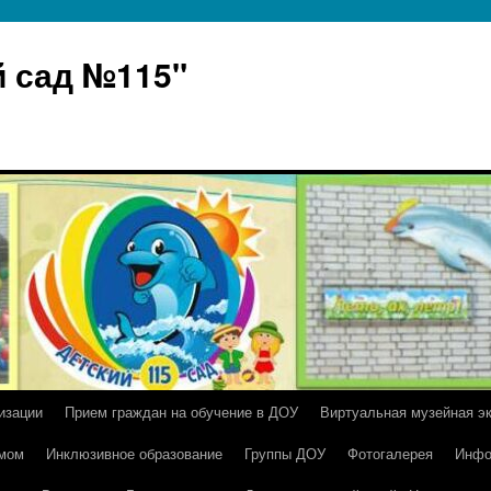
 сад №115"
изации
Прием граждан на обучение в ДОУ
Виртуальная музейная э
умом
Инклюзивное образование
Группы ДОУ
Фотогалерея
Инфо