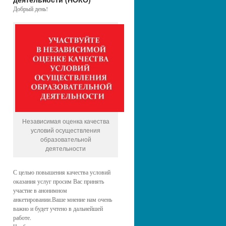
Добрый день!
Независимая оценка качества
условий осуществления
образовательной
деятельности
С целью повышения качества условий
оказания услуг просим Вас принять
участие в анонимном
анкетировании.Ваше мнение нам очень
важно и будет учтено в дальнейшей
работе.