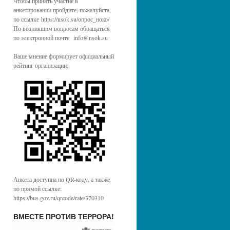
Чтобы принять участие в
анкетировании пройдите, пожалуйста,
по ссылке https://nsok.su/опрос_ноко/
По возникшим вопросам обращаться
по электронной почте info@nsok.su
Ваше мнение формирует официальный
рейтинг организации:
Анкета доступна по QR-коду, а также
по прямой ссылке:
https://bus.gov.ru/qrcode/rate/370310
ВМЕСТЕ ПРОТИВ ТЕРРОРА!