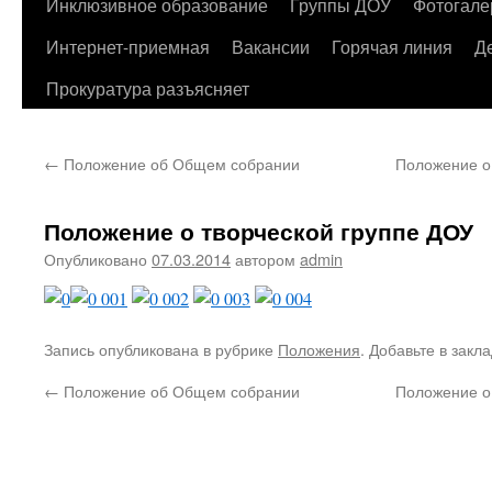
содержимому
Инклюзивное образование
Группы ДОУ
Фотогале
Интернет-приемная
Вакансии
Горячая линия
Д
Прокуратура разъясняет
←
Положение об Общем собрании
Положение о
Положение о творческой группе ДОУ
Опубликовано
07.03.2014
автором
admin
Запись опубликована в рубрике
Положения
. Добавьте в закл
←
Положение об Общем собрании
Положение о