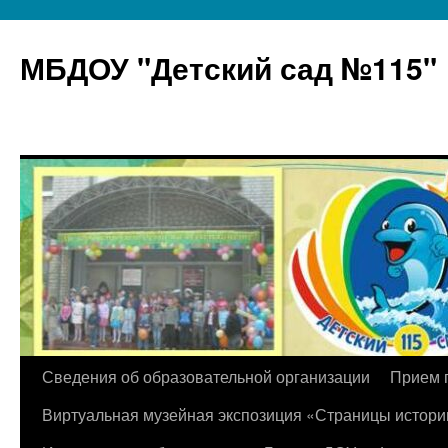
МБДОУ "Детский сад №115"
Перейти
Сведения об образовательной организации
Прием 
к
Виртуальная музейная экспозиция «Страницы истори