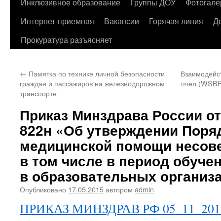
содержимому
Инклюзивное образование
Группы ДОУ
Фотогале
Интернет-приемная
Вакансии
Горячая линия
Д
Прокуратура разъясняет
←
Памятка по технике личной безопасности
Взаимодейс
граждан и пассажиров на железнодорожном
пчёл (WSBF
транспорте
Приказ Минздрава России от 
822н «Об утверждении Поря
медицинской помощи несов
в том числе в период обуче
в образовательных организ
Опубликовано
17.05.2015
автором
admin
ПРИКАЗ МИНЗДРАВ РФ 05_11_2013