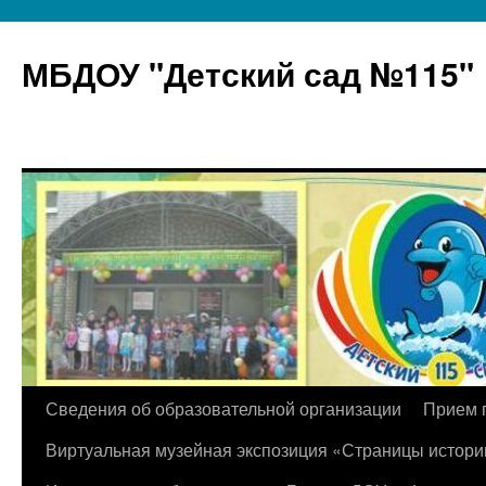
МБДОУ "Детский сад №115"
Перейти
Сведения об образовательной организации
Прием 
к
Виртуальная музейная экспозиция «Страницы истори