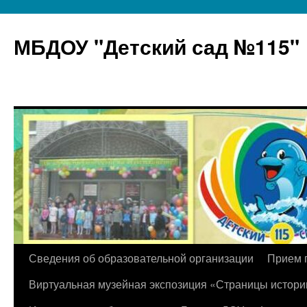
МБДОУ "Детский сад №115"
Перейти
Сведения об образовательной организации
Прием 
к
Виртуальная музейная экспозиция «Страницы истори