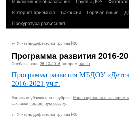
содержимому
Инклюзивное образование
Группы ДОУ
Фотогале
Интернет-приемная
Вакансии
Горячая линия
Д
Прокуратура разъясняет
←
Учитель-дефектолог группы №6
Программа развития 2016-202
Опубликовано
26.10.2016
автором
admin
Программа развития МБДОУ «Детск
2016-2021 уч.г.
Запись опубликована в рубрике
Инновационная и экспериме
закладки
постоянную ссылку
.
←
Учитель-дефектолог группы №6