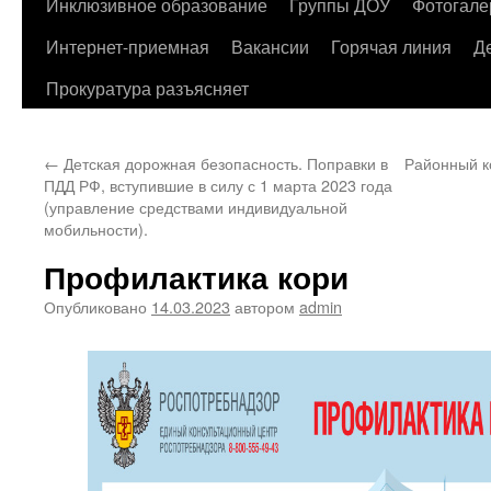
содержимому
Инклюзивное образование
Группы ДОУ
Фотогале
Интернет-приемная
Вакансии
Горячая линия
Д
Прокуратура разъясняет
←
Детская дорожная безопасность. Поправки в
Районный к
ПДД РФ, вступившие в силу с 1 марта 2023 года
(управление средствами индивидуальной
мобильности).
Профилактика кори
Опубликовано
14.03.2023
автором
admin