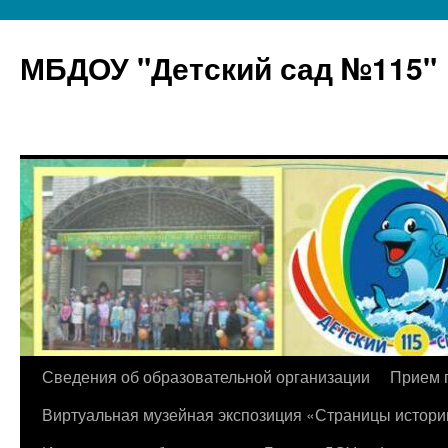
МБДОУ "Детский сад №115"
Перейти
Сведения об образовательной организации
Прием 
к
Виртуальная музейная экспозиция «Страницы истори