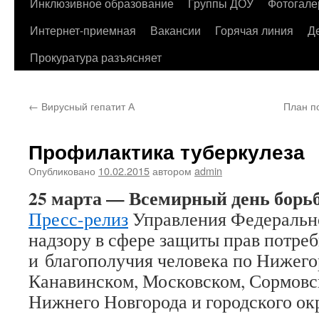
содержимому
Инклюзивное образование
Группы ДОУ
Фотогале
Интернет-приемная
Вакансии
Горячая линия
Д
Прокуратура разъясняет
←
Вирусный гепатит А
План п
Профилактика туберкулеза
Опубликовано
10.02.2015
автором
admin
25 марта — Всемирный день борьб
Пресс-релиз
Управления Федеральн
надзору в сфере защиты прав потре
и благополучия человека по Нижего
Канавинском, Московском, Сормовс
Нижнего Новгорода и городского ок