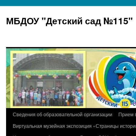
МБДОУ "Детский сад №115"
Перейти
Сведения об образовательной организации
Прием 
к
Виртуальная музейная экспозиция «Страницы истори