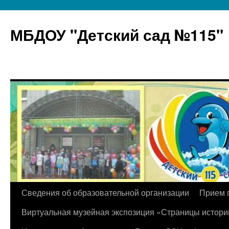
МБДОУ "Детский сад №115"
Перейти
Сведения об образовательной организации
Прием 
к
Виртуальная музейная экспозиция «Страницы истори