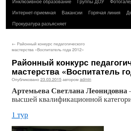
содержимому
Инклюзивное образование
Группы ДОУ
Фотогале
Интернет-приемная
Вакансии
Горячая линия
Д
Прокуратура разъясняет
←
Районный конкурс педагогического
мастерства «Воспитатель года 2012»
Районный конкурс педагоги
мастерства «Воспитатель го
Опубликовано
23.03.2015
автором
admin
Артемьева Светлана Леонидовна
высшей квалификационной категор
1 тур