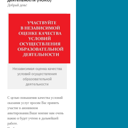
Добрый день!
Независимая оценка качества
условий осуществления
образовательной
деятельности
С целью повышения качества условий
оказания услуг просим Вас принять
участие в анонимном
анкетировании.Ваше мнение нам очень
важно и будет учтено в дальнейшей
работе.