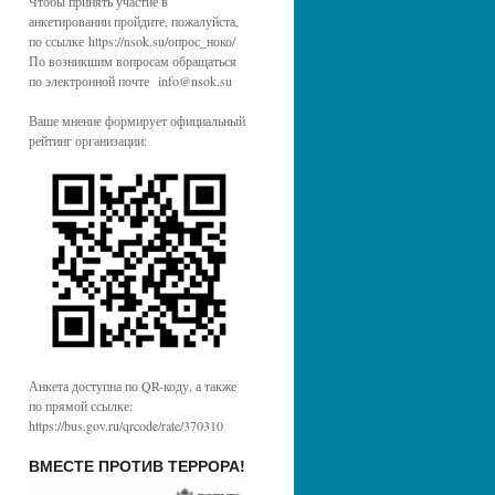
Чтобы принять участие в
анкетировании пройдите, пожалуйста,
по ссылке https://nsok.su/опрос_ноко/
По возникшим вопросам обращаться
по электронной почте info@nsok.su
Ваше мнение формирует официальный
рейтинг организации:
Анкета доступна по QR-коду, а также
по прямой ссылке:
https://bus.gov.ru/qrcode/rate/370310
ВМЕСТЕ ПРОТИВ ТЕРРОРА!