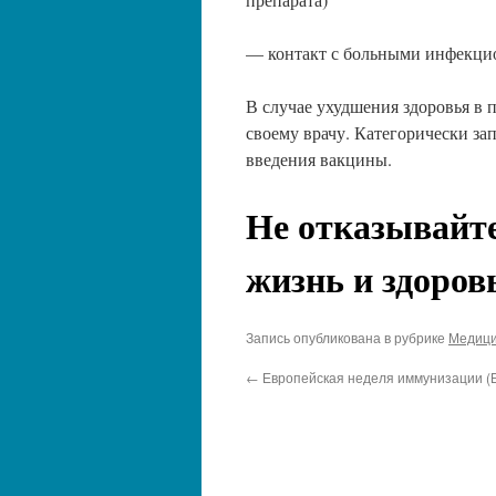
— контакт с больными инфекци
В случае ухудшения здоровья в 
своему врачу. Категорически зап
введения вакцины.
Не отказывайте
жизнь и здоров
Запись опубликована в рубрике
Медици
←
Европейская неделя иммунизации (Е