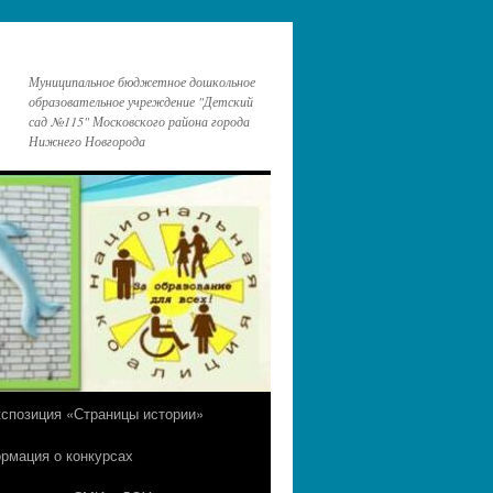
Муниципальное бюджетное дошкольное
образовательное учреждение "Детский
сад №115" Московского района города
Нижнего Новгорода
кспозиция «Страницы истории»
рмация о конкурсах