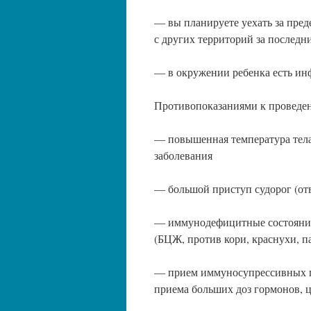
— вы планируете уехать за пред
с других территорий за последн
— в окружении ребенка есть ин
Противопоказаниями к проведе
— повышенная температура тела
заболевания
— большой приступ судорог (отв
— иммунодефицитные состояния 
(БЦЖ, против кори, краснухи, п
— прием иммуносупрессивных пре
приема больших доз гормонов, ц