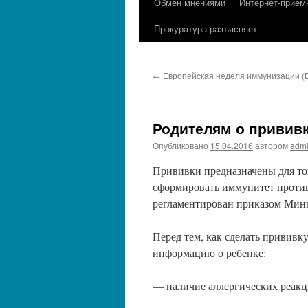
Обмен мнениями
Интернет-прием
содержимому
Прокуратура разъясняет
←
Европейская неделя иммунизации (Е
Родителям о привив
Опубликовано
15.04.2016
автором
adm
Прививки предназначены для то
сформировать иммунитет против
регламентирован приказом Минис
Перед тем, как сделать привив
информацию о ребенке:
— наличие аллергических реакц