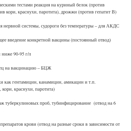
ескими тестами реакция на куриный белок (против
в кори, краснухи, паротита), дрожжи (против гепатит В)
 нервной системы, судороги без температуры – для АКДС
щее введение конкретной вакцины (постоянный отвод)
 ниже 90-95 г/л
убец на вакцинацию – БЦЖ
и как гентамицин, канамицин, амикацин и т.п.
 кори, краснухи, паротита)
аж туберкулиновых проб, тубинфицирование (отвод на 6
репаратов крови (отвод на разные сроки в зависимости от