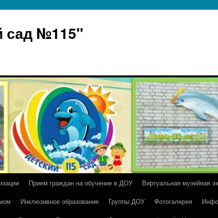
 сад №115"
изации
Прием граждан на обучение в ДОУ
Виртуальная музейная э
умом
Инклюзивное образование
Группы ДОУ
Фотогалерея
Инфо