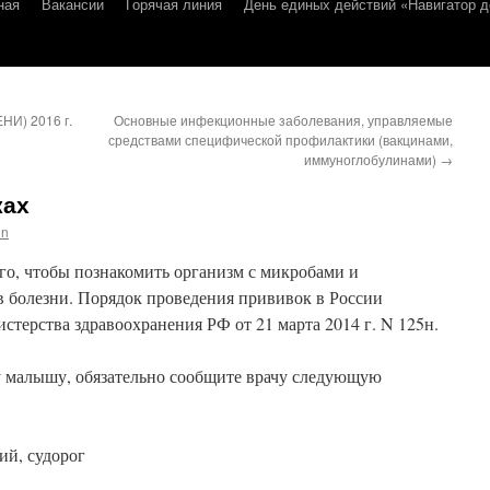
ная
Вакансии
Горячая линия
День единых действий «Навигатор д
НИ) 2016 г.
Основные инфекционные заболевания, управляемые
средствами специфической профилактики (вакцинами,
иммуноглобулинами)
→
ках
in
го, чтобы познакомить организм с микробами и
 болезни. Порядок проведения прививок в России
терства здравоохранения РФ от 21 марта 2014 г. N 125н.
ку малышу, обязательно сообщите врачу следующую
ий, судорог