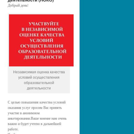
Добрый день!
Независимая оценка качества
условий осуществления
образовательной
деятельности
С целью повышения качества условий
оказания услуг просим Вас принять
участие в анонимном
анкетировании.Ваше мнение нам очень
важно и будет учтено в дальнейшей
работе.