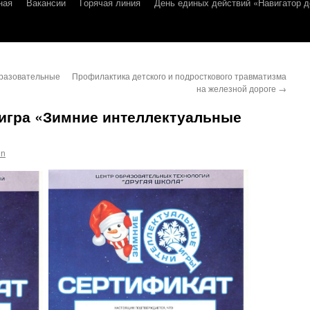
ная
Вакансии
Горячая линия
День единых действий «Навигатор д
разовательные
Профилактика детского и подросткового травматизма
на железной дороге
→
-игра «Зимние интеллектуальные
in