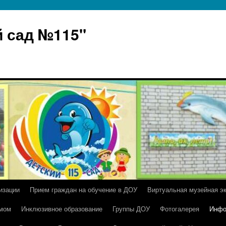
 сад №115"
изации
Прием граждан на обучение в ДОУ
Виртуальная музейная э
умом
Инклюзивное образование
Группы ДОУ
Фотогалерея
Инфо