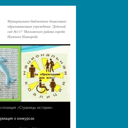
Муниципальное бюджетное дошкольное
образовательное учреждение "Детский
сад №115" Московского района города
Нижнего Новгорода
кспозиция «Страницы истории»
рмация о конкурсах