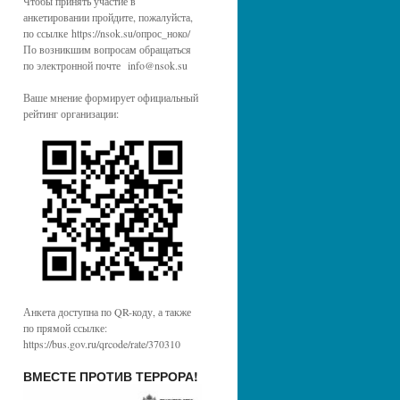
Чтобы принять участие в
анкетировании пройдите, пожалуйста,
по ссылке https://nsok.su/опрос_ноко/
По возникшим вопросам обращаться
по электронной почте info@nsok.su
Ваше мнение формирует официальный
рейтинг организации:
Анкета доступна по QR-коду, а также
по прямой ссылке:
https://bus.gov.ru/qrcode/rate/370310
ВМЕСТЕ ПРОТИВ ТЕРРОРА!