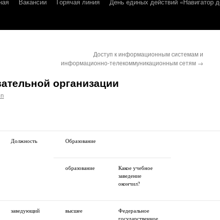
ная
Вакансии
Горячая линия
День единых действий «Навигатор д
Доступ к информационным системам и
информационно-телекоммуникационным сетям
→
вательной организации
in
Должность
Образование
образование
Какое учебное
заведение
окончил?
заведующий
высшее
Федеральное
государственное