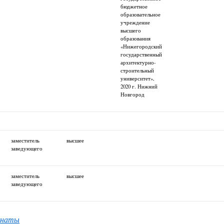
бюджетное
образовательное
учреждение
высшего
образования
«Нижегородский
государственный
архитектурно-
строительный
университет»,
2020 г. Нижний
Новгород
заместитель
высшее
заведующего
заместитель
высшее
заведующего
инаты