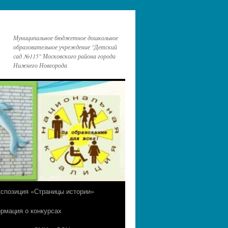
Муниципальное бюджетное дошкольное
образовательное учреждение "Детский
сад №115" Московского района города
Нижнего Новгорода
кспозиция «Страницы истории»
рмация о конкурсах