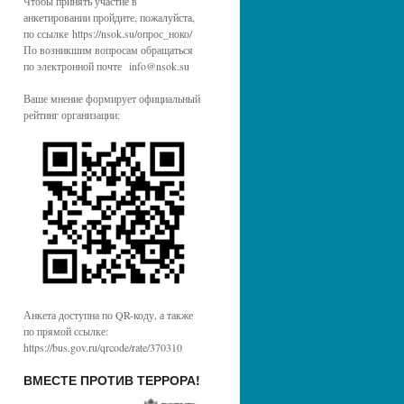
Чтобы принять участие в
анкетировании пройдите, пожалуйста,
по ссылке https://nsok.su/опрос_ноко/
По возникшим вопросам обращаться
по электронной почте info@nsok.su
Ваше мнение формирует официальный
рейтинг организации:
Анкета доступна по QR-коду, а также
по прямой ссылке:
https://bus.gov.ru/qrcode/rate/370310
ВМЕСТЕ ПРОТИВ ТЕРРОРА!