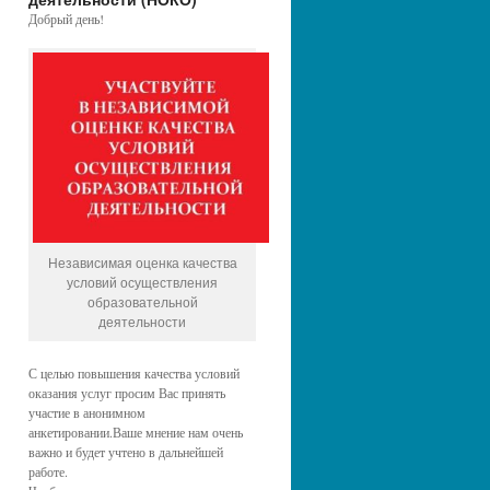
Добрый день!
Независимая оценка качества
условий осуществления
образовательной
деятельности
С целью повышения качества условий
оказания услуг просим Вас принять
участие в анонимном
анкетировании.Ваше мнение нам очень
важно и будет учтено в дальнейшей
работе.