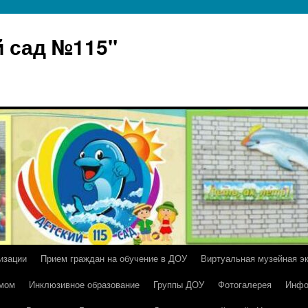
 сад №115"
изации
Прием граждан на обучение в ДОУ
Виртуальная музейная э
умом
Инклюзивное образование
Группы ДОУ
Фотогалерея
Инфо