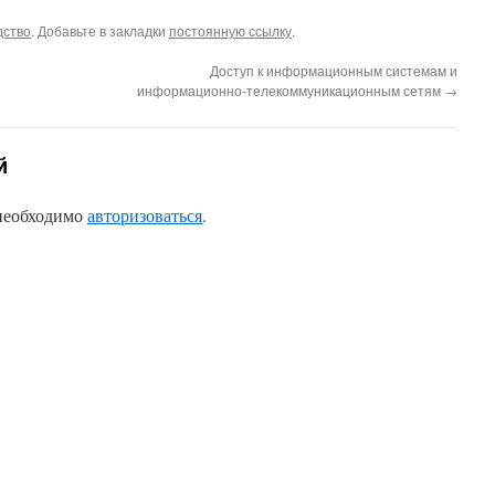
дство
. Добавьте в закладки
постоянную ссылку
.
Доступ к информационным системам и
информационно-телекоммуникационным сетям
→
й
 необходимо
авторизоваться
.