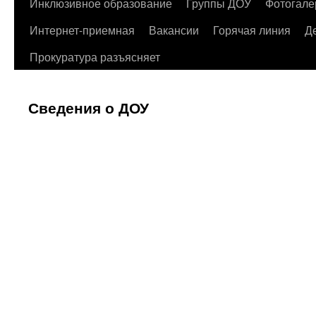
содержимому
Инклюзивное образование
Группы ДОУ
Фотогале
Интернет-приемная
Вакансии
Горячая линия
Д
Прокуратура разъясняет
Сведения о ДОУ