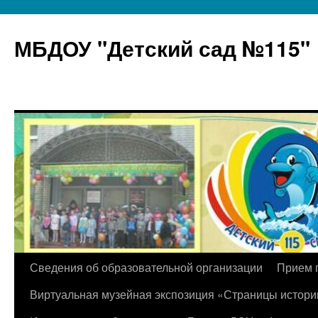
МБДОУ "Детский сад №115"
Перейти
Сведения об образовательной организации
Прием 
к
Виртуальная музейная экспозиция «Страницы истори