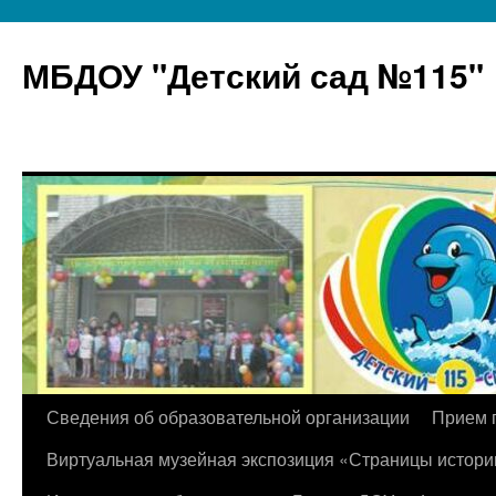
МБДОУ "Детский сад №115"
Перейти
Сведения об образовательной организации
Прием 
к
Виртуальная музейная экспозиция «Страницы истори