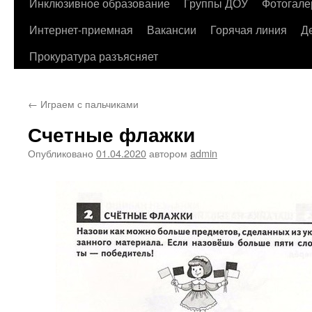
содержимому
Инклюзивное образование
Группы ДОУ
Фотогале
Интернет-приемная
Вакансии
Горячая линия
Д
Прокуратура разъясняет
←
Играем с пальчиками
Счетные флажки
Опубликовано
01.04.2020
автором
admin