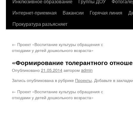
содержимому
Инклюзивное образование
Группы ДОУ
Фотогале
Интернет-приемная
Вакансии
Горячая линия
Д
Прокуратура разъясняет
←
Проект «Воспитание культуры обращения с
отходами у детей дошкольного возраста»
«Формирование толерантного отноше
Опубликовано
21.05.2014
автором
admin
Запись опубликована в рубрике
Проекты
. Добавьте в закладк
←
Проект «Воспитание культуры обращения с
отходами у детей дошкольного возраста»