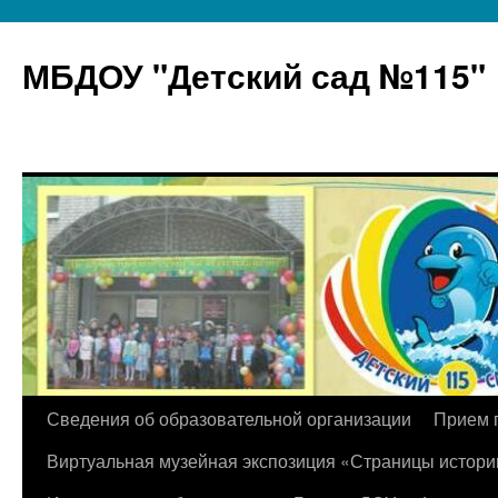
МБДОУ "Детский сад №115"
Перейти
Сведения об образовательной организации
Прием 
к
Виртуальная музейная экспозиция «Страницы истори