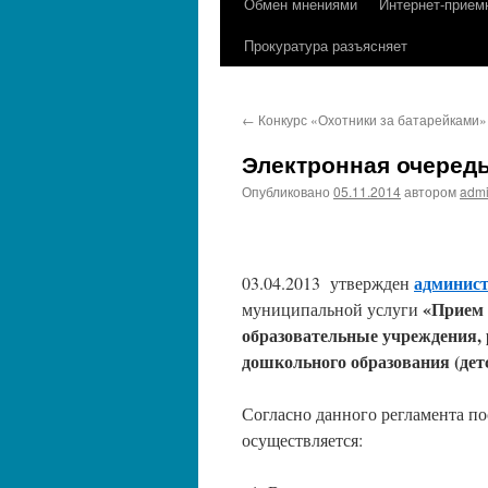
Обмен мнениями
Интернет-прием
содержимому
Прокуратура разъясняет
←
Конкурс «Охотники за батарейками» 
Электронная очеред
Опубликовано
05.11.2014
автором
adm
админис
03.04.2013 утвержден
«Прием 
муниципальной услуги
образовательные учреждения,
дошкольного образования (дет
Согласно данного регламента по
осуществляется: