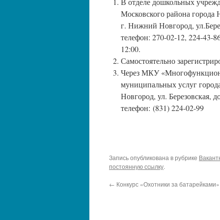
В отделе дошкольных учреж
Московского района города 
г. Нижний Новгород, ул.Бере
телефон: 270-02-12, 224-43-8
12:00.
Самостоятельно зарегистриро
Через МКУ «Многофункциона
муниципальных услуг города
Новгород, ул. Березовская, до
телефон: (831) 224-02-99
Запись опубликована в рубрике
Вакант
постоянную ссылку
.
←
Конкурс «Охотники за батарейками» 