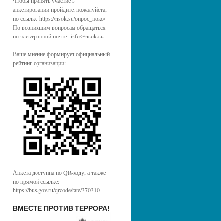
Чтобы принять участие в
анкетировании пройдите, пожалуйста,
по ссылке https://nsok.su/опрос_ноко/
По возникшим вопросам обращаться
по электронной почте info@nsok.su
Ваше мнение формирует официальный
рейтинг организации:
Анкета доступна по QR-коду, а также
по прямой ссылке:
https://bus.gov.ru/qrcode/rate/370310
ВМЕСТЕ ПРОТИВ ТЕРРОРА!