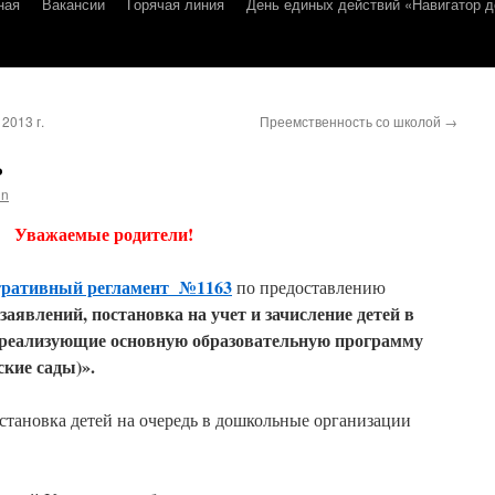
ная
Вакансии
Горячая линия
День единых действий «Навигатор д
2013 г.
Преемственность со школой
→
ь
in
Уважаемые родители!
тративный регламент №1163
по предоставлению
заявлений, постановка на учет и зачисление детей в
 реализующие основную образовательную программу
ские сады)».
становка детей на очередь в дошкольные организации