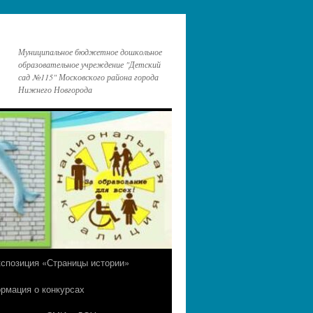
Муниципальное бюджетное дошкольное
образовательное учреждение "Детский
сад №115" Московского района города
Нижнего Новгорода
кспозиция «Страницы истории»
рмация о конкурсах