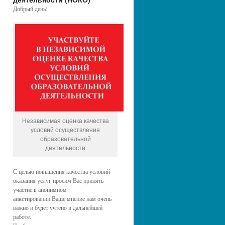
Добрый день!
Независимая оценка качества
условий осуществления
образовательной
деятельности
С целью повышения качества условий
оказания услуг просим Вас принять
участие в анонимном
анкетировании.Ваше мнение нам очень
важно и будет учтено в дальнейшей
работе.