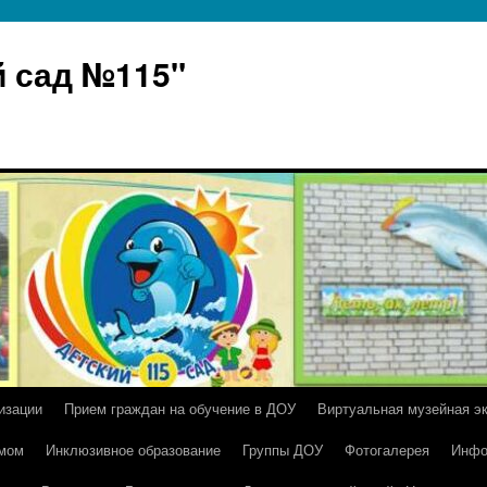
 сад №115"
изации
Прием граждан на обучение в ДОУ
Виртуальная музейная э
умом
Инклюзивное образование
Группы ДОУ
Фотогалерея
Инфо