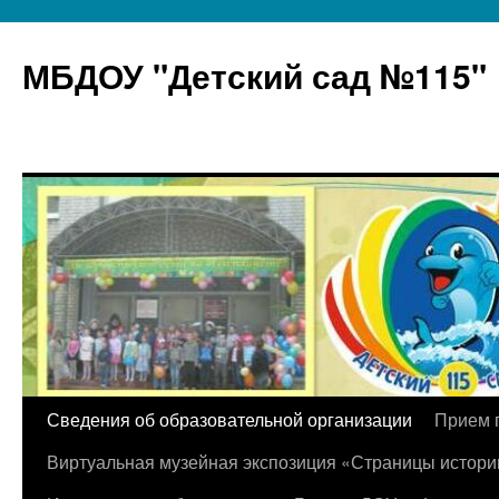
МБДОУ "Детский сад №115"
Перейти
Сведения об образовательной организации
Прием 
к
Виртуальная музейная экспозиция «Страницы истори