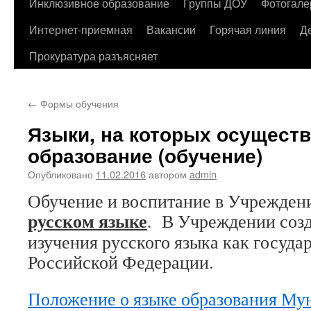
содержимому
Инклюзивное образование
Группы ДОУ
Фотогале
Интернет-приемная
Вакансии
Горячая линия
Д
Прокуратура разъясняет
←
Формы обучения
Языки, на которых осущест
образование (обучение)
Опубликовано
11.02.2016
автором
admin
Обучение и воспитание в Учреждени
русском языке
. В Учреждении созд
изучения русского языка как госуда
Российской Федерации.
Положение о языке образования Му