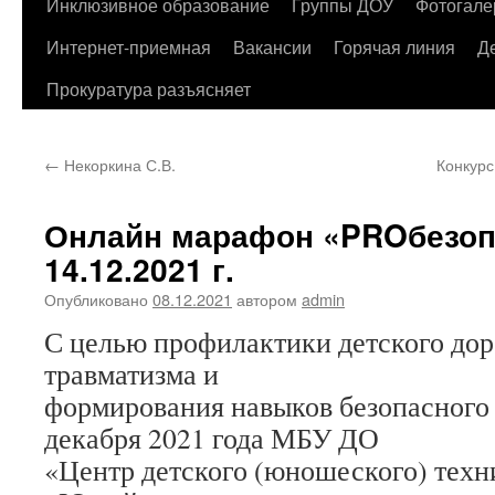
содержимому
Инклюзивное образование
Группы ДОУ
Фотогале
Интернет-приемная
Вакансии
Горячая линия
Д
Прокуратура разъясняет
←
Некоркина С.В.
Конкурс
Онлайн марафон «PROбезоп
14.12.2021 г.
Опубликовано
08.12.2021
автором
admin
С целью профилактики детского до
травматизма и
формирования навыков безопасного
декабря 2021 года МБУ ДО
«Центр детского (юношеского) техн