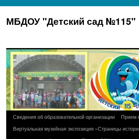
МБДОУ "Детский сад №115"
Перейти
Сведения об образовательной организации
Прием 
к
Виртуальная музейная экспозиция «Страницы истори