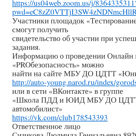
https://us04web.zoom.us/j/8364335311
pwd=eC8zZ0VTTjI3SW4zNDNmcHll
Участники площадок «Тестирование
смогут получить
свидетельство об участии при усп
задания.
Информацию о проведении Онлайн
«PROбезопасность» можно
найти на сайте МБУ ДО ЦДТТ «Юн
http://auto-young.narod.ru/index/goro
или в сети «ВКонтакте» в группе
«Школа ПДД и ЮИД МБУ ДО ЦДТ
автомобилист»
https://vk.com/club178543393
Ответственное лицо
Сизикова Людмила Геннадьевна 892