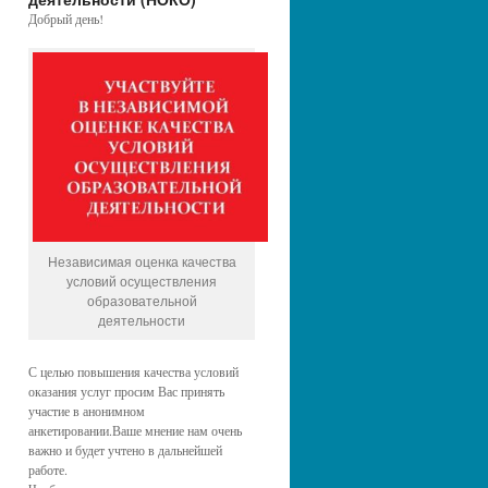
Добрый день!
Независимая оценка качества
условий осуществления
образовательной
деятельности
С целью повышения качества условий
оказания услуг просим Вас принять
участие в анонимном
анкетировании.Ваше мнение нам очень
важно и будет учтено в дальнейшей
работе.