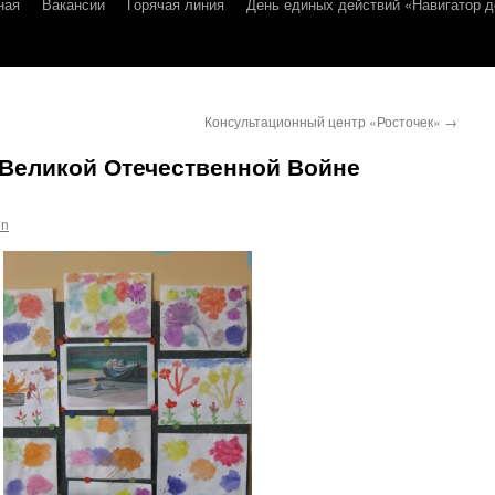
ная
Вакансии
Горячая линия
День единых действий «Навигатор д
Консультационный центр «Росточек»
→
 Великой Отечественной Войне
in