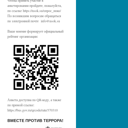
Чтобы принять участие в
анкетировании пройдите, пожалуйста,
по ссылке https://nsok.su/опрос_ноко/
По возникшим вопросам обращаться
по электронной почте info@nsok.su
Ваше мнение формирует официальный
рейтинг организации:
Анкета доступна по QR-коду, а также
по прямой ссылке:
https://bus.gov.ru/qrcode/rate/370310
ВМЕСТЕ ПРОТИВ ТЕРРОРА!