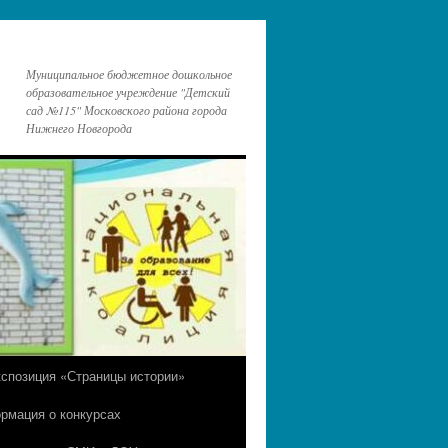
Муниципальное бюджетное дошкольное
образовательное учреждение "Детский
сад №115" Московского района города
Нижнего Новгорода
кспозиция «Страницы истории»
рмация о конкурсах