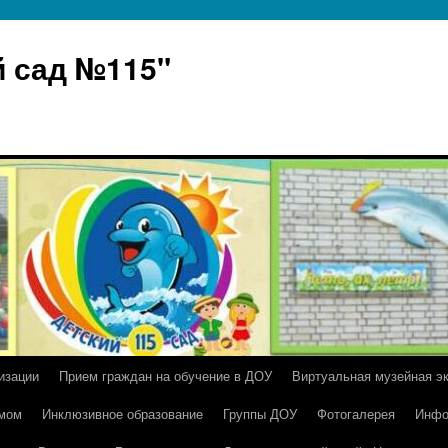
 сад №115"
изации
Прием граждан на обучение в ДОУ
Виртуальная музейная э
умом
Инклюзивное образование
Группы ДОУ
Фотогалерея
Инфо