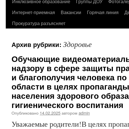
содержимому
Инклюзивное образование
Группы ДОУ
Фотогале
Интернет-приемная
Вакансии
Горячая линия
Д
Прокуратура разъясняет
Здоровье
Архив рубрики:
Обучающие видеоматериал
надзору в сфере защиты пр
и благополучия человека по
области в целях пропаганды
населения здорового образа
гигиенического воспитания
Опубликовано
14.02.2025
автором
admin
Уважаемые родители!В целях пропа