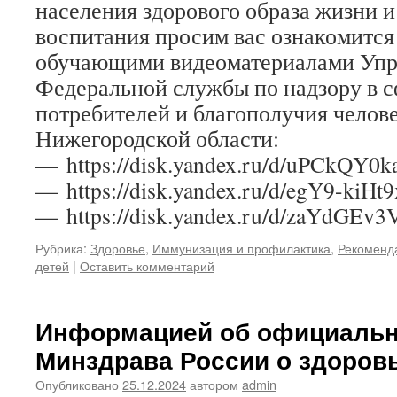
населения здорового образа жизни и
воспитания просим вас ознакомитс
обучающими видеоматериалами Упр
Федеральной службы по надзору в с
потребителей и благополучия челов
Нижегородской области:
— https://disk.yandex.ru/d/uPCkQY0
— https://disk.yandex.ru/d/egY9-kiH
— https://disk.yandex.ru/d/zaYdGEv3
Рубрика:
Здоровье
,
Иммунизация и профилактика
,
Рекоменда
детей
|
Оставить комментарий
Информацией об официальн
Минздрава России о здоровь
Опубликовано
25.12.2024
автором
admin