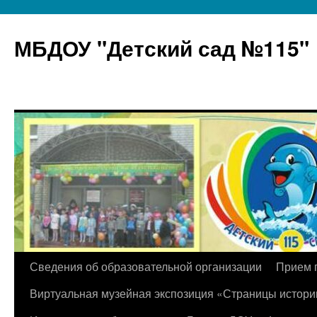
МБДОУ "Детский сад №115"
Перейти
Сведения об образовательной организации
Прием 
к
Виртуальная музейная экспозиция «Страницы истори