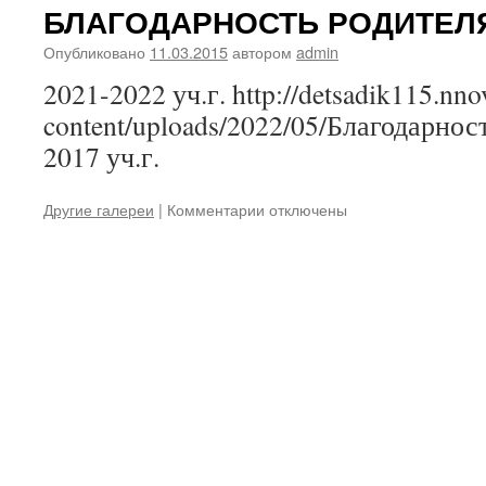
БЛАГОДАРНОСТЬ РОДИТЕЛ
Опубликовано
11.03.2015
автором
admin
2021-2022 уч.г. http://detsadik115.nno
content/uploads/2022/05/Благодарно
2017 уч.г.
к
Другие галереи
|
Комментарии
отключены
записи
БЛАГОДАРНОСТЬ
РОДИТЕЛЯМ