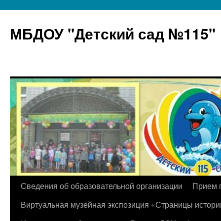
МБДОУ "Детский сад №115"
Перейти
Сведения об образовательной организации
Прием 
к
Виртуальная музейная экспозиция «Страницы истори