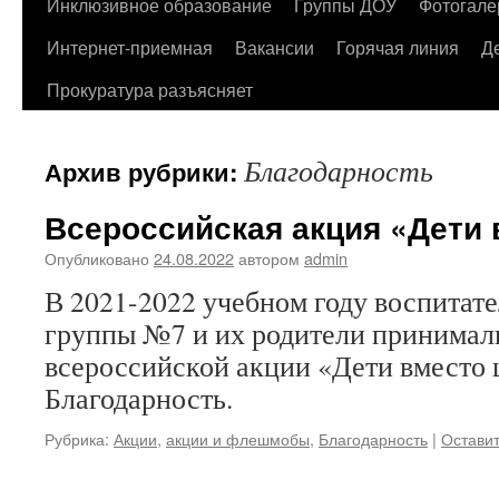
содержимому
Инклюзивное образование
Группы ДОУ
Фотогале
Интернет-приемная
Вакансии
Горячая линия
Д
Прокуратура разъясняет
Благодарность
Архив рубрики:
Всероссийская акция «Дети 
Опубликовано
24.08.2022
автором
admin
В 2021-2022 учебном году воспитат
группы №7 и их родители принимали
всероссийской акции «Дети вместо 
Благодарность.
Рубрика:
Акции
,
акции и флешмобы
,
Благодарность
|
Остави