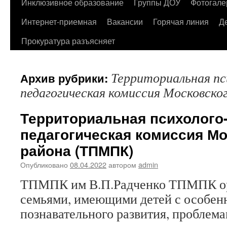
содержимому
Инклюзивное образование
Группы ДОУ
Фотогале
Интернет-приемная
Вакансии
Горячая линия
Д
Прокуратура разъясняет
Территориальная пс
Архив рубрики:
педагогическая комиссия Московск
Территориальная психолого
педагогическая комиссия Мо
района (ТПМПК)
Опубликовано
08.04.2022
автором
admin
ТПМПК им В.П.Радченко ТПМПК орг
семьями, имеющими детей с особенн
познавательного развития, проблема