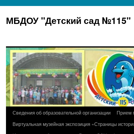
МБДОУ "Детский сад №115"
Перейти
Сведения об образовательной организации
Прием 
к
Виртуальная музейная экспозиция «Страницы истори