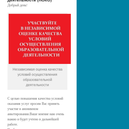
Добрый день!
Независимая оценка качества
условий осуществления
образовательной
деятельности
С целью повышения качества условий
оказания услуг просим Вас принять
участие в анонимном
анкетировании.Ваше мнение нам очень
важно и будет учтено в дальнейшей
работе.