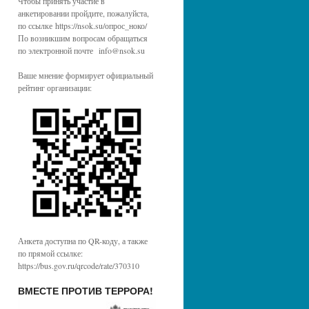
Чтобы принять участие в
анкетировании пройдите, пожалуйста,
по ссылке https://nsok.su/опрос_ноко/
По возникшим вопросам обращаться
по электронной почте info@nsok.su
Ваше мнение формирует официальный
рейтинг организации:
Анкета доступна по QR-коду, а также
по прямой ссылке:
https://bus.gov.ru/qrcode/rate/370310
ВМЕСТЕ ПРОТИВ ТЕРРОРА!