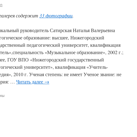
in
галерея содержит
33 фотографии
.
кальный руководитель Сатирская Наталья Валерьевна
гогическое образование: высшее, Нижегородский
дарственный педагогический университет, квалификация
тель»,специальность «Музыкальное образование», 2002 г.;
ее, ГОУ ВПО «Нижегородский государственный
гогический университет», квалификация «Учитель-
ия», 2010 г. Ученая степень: не имеет Ученое звание: не
ория: …
Читать далее
→
ены
ая