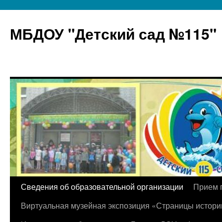
МБДОУ "Детский сад №115"
Перейти
Сведения об образовательной организации
Прием 
к
Виртуальная музейная экспозиция «Страницы истори