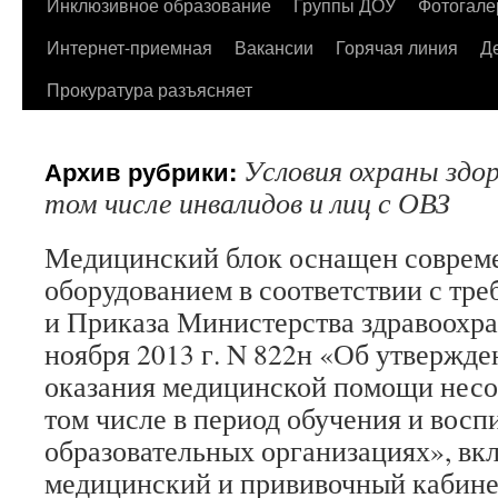
содержимому
Инклюзивное образование
Группы ДОУ
Фотогале
Интернет-приемная
Вакансии
Горячая линия
Д
Прокуратура разъясняет
Условия охраны здор
Архив рубрики:
том числе инвалидов и лиц с ОВЗ
Медицинский блок оснащен совре
оборудованием в соответствии с т
и Приказа Министерства здравоохра
ноября 2013 г. N 822н «Об утвержд
оказания медицинской помощи несо
том числе в период обучения и восп
образовательных организациях», вкл
медицинский и прививочный кабинет