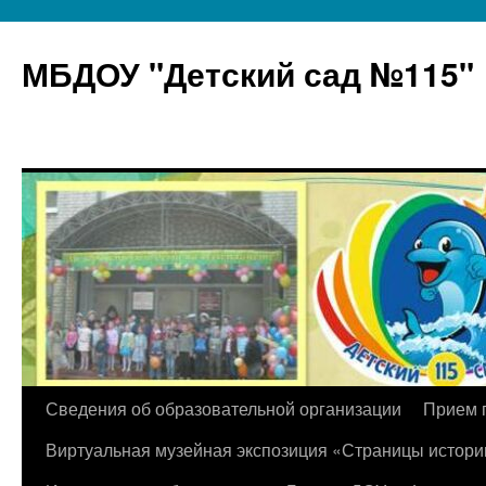
МБДОУ "Детский сад №115"
Перейти
Сведения об образовательной организации
Прием 
к
Виртуальная музейная экспозиция «Страницы истори