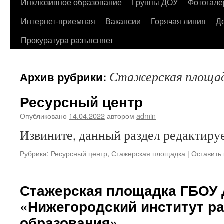
содержимому
Инклюзивное образование
Группы ДОУ
Фотогале
Интернет-приемная
Вакансии
Горячая линия
Д
Прокуратура разъясняет
Стажерская площа
Архив рубрики:
Ресурсный центр
Опубликовано
14.04.2022
автором
admin
Извините, данный раздел редактируе
Рубрика:
Ресурсный центр
,
Стажерская площадка
|
Оставить
Стажерская площадка ГБОУ
«Нижегородский институт р
образования»