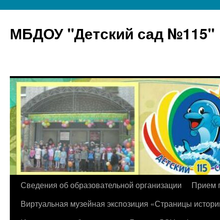
МБДОУ "Детский сад №115"
Перейти
Сведения об образовательной организации
Прием 
к
Виртуальная музейная экспозиция «Страницы истори