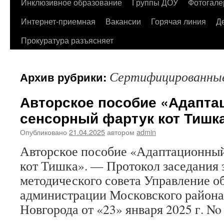
содержимому
Инклюзивное образование
Группы ДОУ
Фотогале
Интернет-приемная
Вакансии
Горячая линия
Д
Прокуратура разъясняет
Сертифицированны
Архив рубрики:
Авторское пособие «Адапт
сенсорный фартук кот Тишк
Опубликовано
21.04.2025
автором
admin
Авторское пособие «Адаптационны
кот Тишка». — Протокол заседания 
методического совета Управление о
администрации Московского района
Новгорода от «23» января 2025 г. No