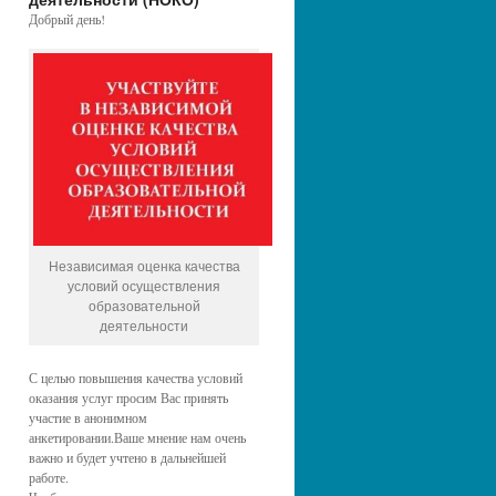
Добрый день!
Независимая оценка качества
условий осуществления
образовательной
деятельности
С целью повышения качества условий
оказания услуг просим Вас принять
участие в анонимном
анкетировании.Ваше мнение нам очень
важно и будет учтено в дальнейшей
работе.