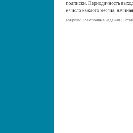
подписки. Периодичность выход
е число каждого месяца, начиная
Рубрика:
Электронные издания
|
Остав