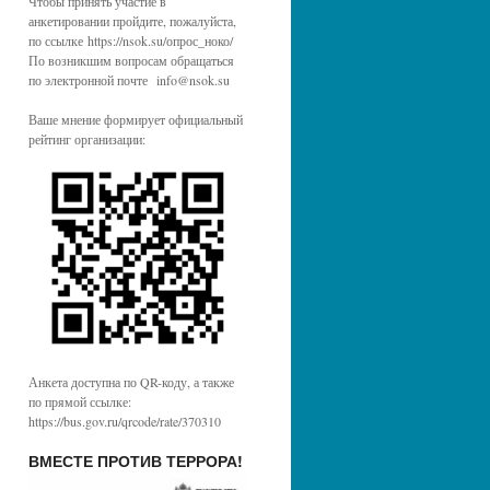
Чтобы принять участие в
анкетировании пройдите, пожалуйста,
по ссылке https://nsok.su/опрос_ноко/
По возникшим вопросам обращаться
по электронной почте info@nsok.su
Ваше мнение формирует официальный
рейтинг организации:
Анкета доступна по QR-коду, а также
по прямой ссылке:
https://bus.gov.ru/qrcode/rate/370310
ВМЕСТЕ ПРОТИВ ТЕРРОРА!