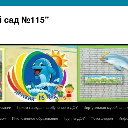
 сад №115"
изации
Прием граждан на обучение в ДОУ
Виртуальная музейная э
умом
Инклюзивное образование
Группы ДОУ
Фотогалерея
Инфо