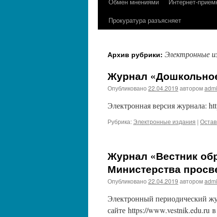
Обмен мнениями
Интернет-прием
содержимому
Прокуратура разъясняет
Электронные и
Архив рубрики:
Журнал «Дошкольное
Опубликовано
22.04.2019
автором
adm
Электронная версия журнала: http
Рубрика:
Электронные издания
|
Остав
Журнал «Вестник об
Министерства просв
Опубликовано
22.04.2019
автором
adm
Электронный периодический жур
сайте https://www.vestnik.edu.r