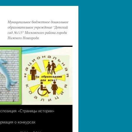
Муниципальное бюджетное дошкольное
образовательное учреждение "Детский
сад №115" Московского района города
Нижнего Новгорода
кспозиция «Страницы истории»
рмация о конкурсах