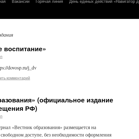
ная
Вакансии
Горячая линия
День единых действий «Навигатор д
здания
 воспитание»
in
s://dovosp.ru/j_dv
ить комментарий
разования» (официальное издание
ещения РФ)
in
нал «Вестник образования» размещается на
u в свободном доступе, без необходимости оформления