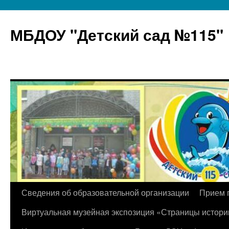
МБДОУ "Детский сад №115"
Перейти
Сведения об образовательной организации
Прием 
к
Виртуальная музейная экспозиция «Страницы истори