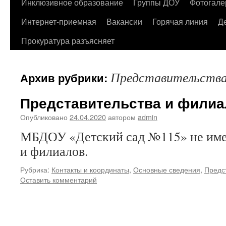
содержимому
Инклюзивное образование
Группы ДОУ
Фотогале
Интернет-приемная
Вакансии
Горячая линия
Д
Прокуратура разъясняет
Представительства
Архив рубрики:
Представительства и фили
Опубликовано
24.04.2020
автором
admin
МБДОУ «Детский сад №115» не имее
и филиалов.
Рубрика:
Контакты и координаты
,
Основные сведения
,
Предс
Оставить комментарий