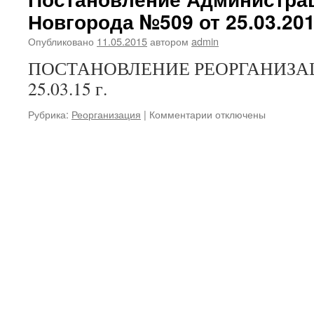
по
Новгорода №509 от 25.03.201
реорганизации
муниципального
Опубликовано
11.05.2015
автором
admin
бюджетного
дошкольного
ПОСТАНОВЛЕНИЕ РЕОРГАНИЗАЦ
образовательного
25.03.15 г.
учреждения
детского
к
Рубрика:
Реорганизация
|
Комментарии
отключены
сада
записи
комбинированного
Постановление
вида
Администрации
№
г.
115
Нижнего
путем
Новгорода
присоединения
№509
к
от
нему
25.03.2015
муниципального
года
бюджетного
дошкольного
образовательного
учреждения
детского