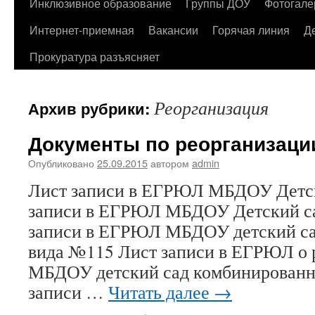
содержимому
Инклюзивное образование
Группы ДОУ
Фотогале
Интернет-приемная
Вакансии
Горячая линия
Д
Прокуратура разъясняет
Реорганизация
Архив рубрики:
Документы по реорганизаци
Опубликовано
25.09.2015
автором
admin
Лист записи в ЕГРЮЛ МБДОУ Детс
записи в ЕГРЮЛ МБДОУ Детский с
записи в ЕГРЮЛ МБДОУ детский са
вида №115 Лист записи в ЕГРЮЛ о 
МБДОУ детский сад комбинированн
записи …
Читать далее
→