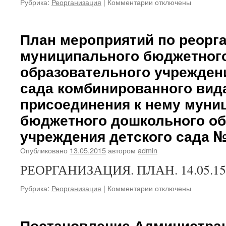
к
Рубрика:
Реорганизация
|
Комментарии
отключены
записи
Документы
по
План мероприятий по реорг
реорганизации
муниципального бюджетног
образовательного учрежден
сада комбинированного вид
присоединения к нему муни
бюджетного дошкольного об
учреждения детского сада №
Опубликовано
13.05.2015
автором
admin
РЕОРГАНИЗАЦИЯ. ПЛАН. 14.05.15 
к
Рубрика:
Реорганизация
|
Комментарии
отключены
записи
План
мероприятий
Постановление Администрац