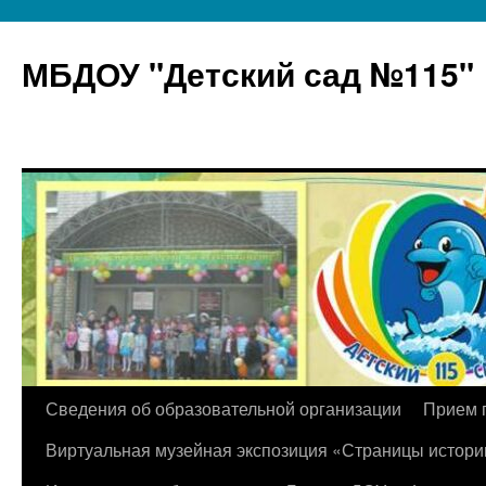
МБДОУ "Детский сад №115"
Перейти
Сведения об образовательной организации
Прием 
к
Виртуальная музейная экспозиция «Страницы истори