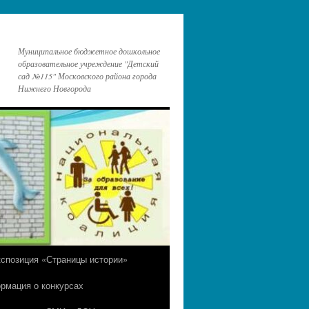
Муниципальное бюджетное дошкольное
образовательное учреждение "Детский
сад №115" Московского района города
Нижнего Новгорода
кспозиция «Страницы истории»
рмация о конкурсах