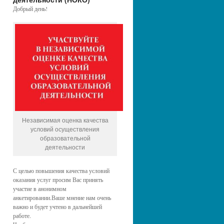
Добрый день!
Независимая оценка качества
условий осуществления
образовательной
деятельности
С целью повышения качества условий
оказания услуг просим Вас принять
участие в анонимном
анкетировании.Ваше мнение нам очень
важно и будет учтено в дальнейшей
работе.