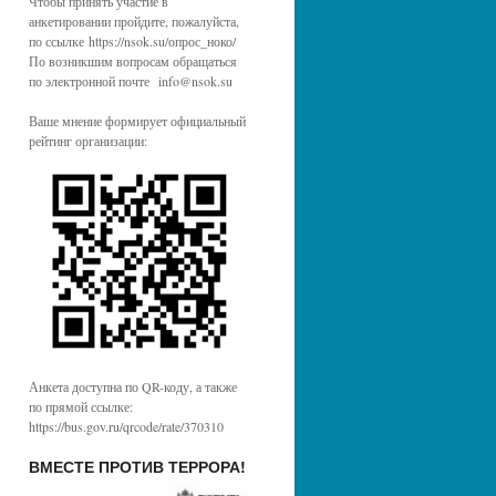
Чтобы принять участие в
анкетировании пройдите, пожалуйста,
по ссылке https://nsok.su/опрос_ноко/
По возникшим вопросам обращаться
по электронной почте info@nsok.su
Ваше мнение формирует официальный
рейтинг организации:
Анкета доступна по QR-коду, а также
по прямой ссылке:
https://bus.gov.ru/qrcode/rate/370310
ВМЕСТЕ ПРОТИВ ТЕРРОРА!