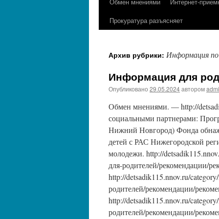
Обмен мнениями
Интернет-прием
содержимому
Прокуратура разъясняет
Информация по
Архив рубрики:
Информация для род
Опубликовано
29.05.2024
автором
adm
Обмен мнениями. — http://detsad
социальными партнерами: Прогр
Нижний Новгород) Фонда обнаж
детей с РАС Нижегородской рег
молодежи. http://detsadik115.nn
для-родителей/рекомендации/ре
http://detsadik115.nnov.ru/cate
родителей/рекомендации/рекоме
http://detsadik115.nnov.ru/cate
родителей/рекомендации/рекоме