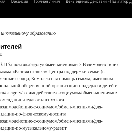
ная
Вакансии
Горячая линия
День единых действий «Навигатор д
 инклюзивному образованию
ителей
in
ik115.nnov.ru/category/обмен-мнениями-3 Взаимодействие с
амма «Ранняя пташка» Центра поддержки семьи (г.
енные сердца; Комплексная помощь семьям, имеющим
иональной общественной организации поддержки детей и
ov.ru/category/взаимодействие-с-социумом/обмен-мнениями/
комендации-педагога-психолога
gory/взаимодействие-с-социумом/обмен-мнениями/для-
ндации-по-физическому-воспита
gory/взаимодействие-с-социумом/обмен-мнениями/для-
ндации-по-музыкальному-развит