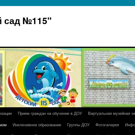
 сад №115"
изации
Прием граждан на обучение в ДОУ
Виртуальная музейная э
умом
Инклюзивное образование
Группы ДОУ
Фотогалерея
Инфо