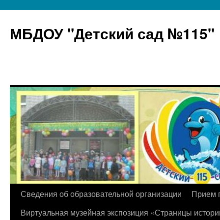
МБДОУ "Детский сад №115"
Перейти
Сведения об образовательной организации
Прием 
к
Виртуальная музейная экспозиция «Страницы истори