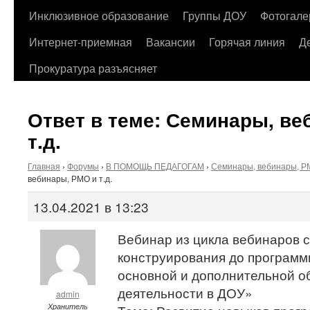
содержимому
Инклюзивное образование
Группы ДОУ
Фотогале
Интернет-приемная
Вакансии
Горячая линия
Д
Прокуратура разъясняет
Ответ в теме: Семинары, ве
т.д.
Главная
›
Форумы
›
В ПОМОЩЬ ПЕДАГОГАМ
›
Семинары, вебинары, РМ
вебинары, РМО и т.д.
13.04.2021 в 13:23
Вебинар из цикла вебинаров 
конструирования до программ
основной и дополнительной о
деятельности в ДОУ»
admin
Хранитель