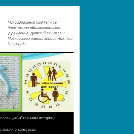
Муниципальное бюджетное
дошкольное образовательное
учреждение "Детский сад №115"
Московского района города Нижнего
Новгорода
кспозиция «Страницы истории»
рмация о конкурсах