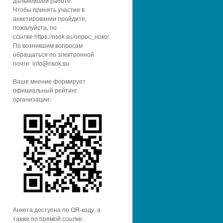
дальнейшей работе.
Чтобы принять участие в
анкетировании пройдите,
пожалуйста, по
ссылке https://nsok.su/опрос_ноко/
По возникшим вопросам
обращаться по электронной
почте info@nsok.su
Ваше мнение формирует
официальный рейтинг
организации:
Анкета доступна по QR-коду, а
также по прямой ссылке: