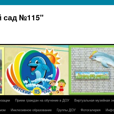
 сад №115"
изации
Прием граждан на обучение в ДОУ
Виртуальная музейная э
умом
Инклюзивное образование
Группы ДОУ
Фотогалерея
Инфо