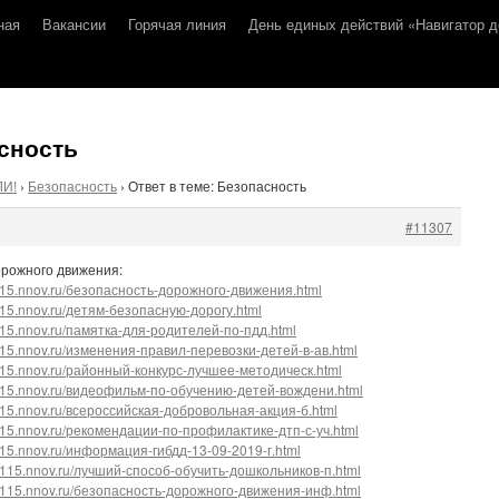
ная
Вакансии
Горячая линия
День единых действий «Навигатор д
асность
ЛИ!
›
Безопасность
›
Ответ в теме: Безопасность
#11307
орожного движения:
k115.nnov.ru/безопасность-дорожного-движения.html
k115.nnov.ru/детям-безопасную-дорогу.html
k115.nnov.ru/памятка-для-родителей-по-пдд.html
k115.nnov.ru/изменения-правил-перевозки-детей-в-ав.html
k115.nnov.ru/районный-конкурс-лучшее-методическ.html
ik115.nnov.ru/видеофильм-по-обучению-детей-вождени.html
k115.nnov.ru/всероссийская-добровольная-акция-б.html
k115.nnov.ru/рекомендации-по-профилактике-дтп-с-уч.html
k115.nnov.ru/информация-гибдд-13-09-2019-г.html
dik115.nnov.ru/лучший-способ-обучить-дошкольников-п.html
dik115.nnov.ru/безопасность-дорожного-движения-инф.html