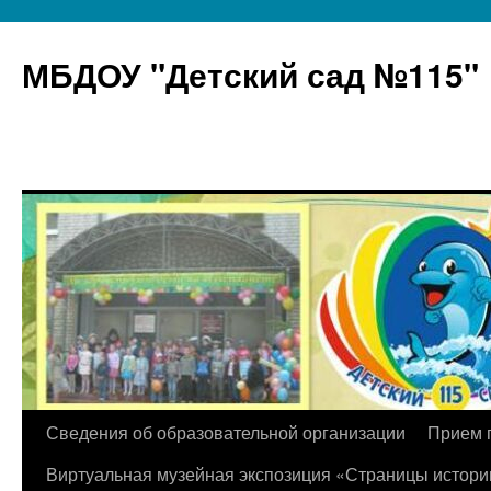
МБДОУ "Детский сад №115"
Перейти
Сведения об образовательной организации
Прием 
к
Виртуальная музейная экспозиция «Страницы истори