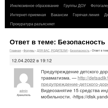
содержимому
Инклюзивное образование
Группы ДОУ
Фотогале
Интернет-приемная
Вакансии
Горячая линия
Д
Прокуратура разъясняет
Ответ в теме: Безопасность
Главная
›
Форумы
›
ДЛЯ ВАС, РОДИТЕЛИ!
›
Безопасность
›
Ответ в те
12.04.2022 в 19:12
Предупреждение детского дор
травматизма. —
http://detsadi
предупреждение-детского-дор
Видеозанятие 15 средства ин
admin
Хранитель
мобильности. -https://disk.yan