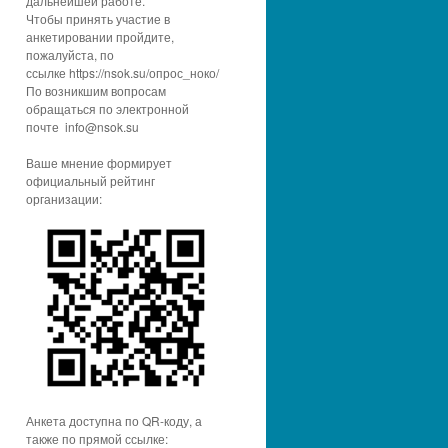
дальнейшей работе.
Чтобы принять участие в
анкетировании пройдите,
пожалуйста, по
ссылке https://nsok.su/опрос_ноко/
По возникшим вопросам
обращаться по электронной
почте info@nsok.su
Ваше мнение формирует
официальный рейтинг
организации:
Анкета доступна по QR-коду, а
также по прямой ссылке: