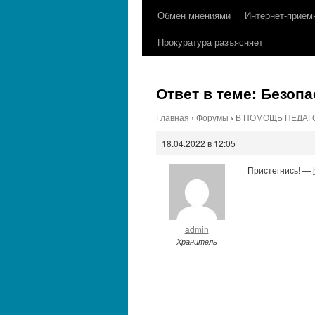
содержимому
Обмен мнениями
Интернет-прием
Прокуратура разъясняет
Ответ в теме: Безоп
Главная
›
Форумы
›
В ПОМОЩЬ ПЕДАГ
18.04.2022 в 12:05
Пристегнись! —
admin
Хранитель