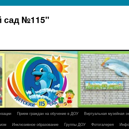
 сад №115"
изации
Прием граждан на обучение в ДОУ
Виртуальная музейная э
умом
Инклюзивное образование
Группы ДОУ
Фотогалерея
Инфо