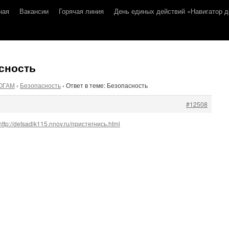
ная
Вакансии
Горячая линия
День единых действий «Навигатор д
асность
ОГАМ
›
Безопасность
›
Ответ в теме: Безопасность
#12508
http://detsadik115.nnov.ru/пристегнись.html