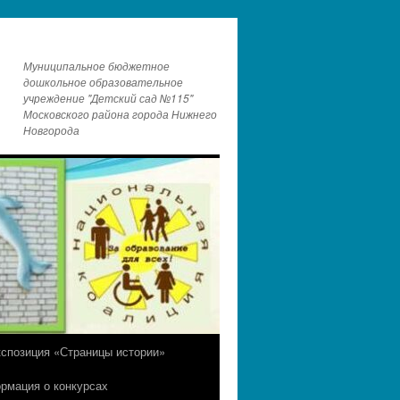
Муниципальное бюджетное
дошкольное образовательное
учреждение "Детский сад №115"
Московского района города Нижнего
Новгорода
кспозиция «Страницы истории»
рмация о конкурсах