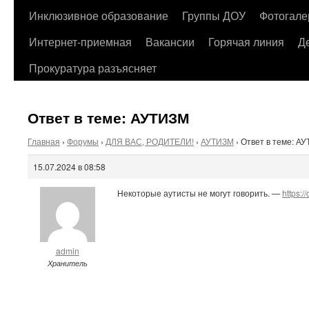
содержимому
Инклюзивное образование
Группы ДОУ
Фотогале
Интернет-приемная
Вакансии
Горячая линия
Д
Прокуратура разъясняет
Ответ в теме: АУТИЗМ
Главная
›
Форумы
›
ДЛЯ ВАС, РОДИТЕЛИ!
›
АУТИЗМ
›
Ответ в теме: А
15.07.2024 в 08:58
Некоторые аутисты не могут говорить. —
https:/
admin
Хранитель