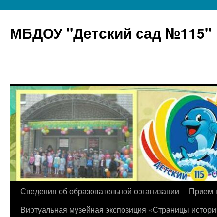
МБДОУ "Детский сад №115"
Перейти
Сведения об образовательной организации
Прием 
к
Виртуальная музейная экспозиция «Страницы истори