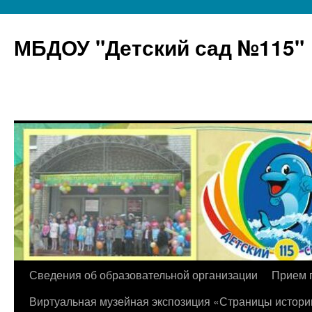
МБДОУ "Детский сад №115"
Перейти
Сведения об образовательной организации
Прием 
к
Виртуальная музейная экспозиция «Страницы истори