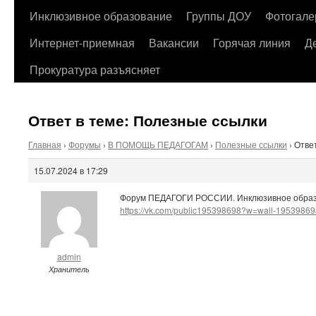
содержимому
Инклюзивное образование
Группы ДОУ
Фотогале
Интернет-приемная
Вакансии
Горячая линия
Д
Прокуратура разъясняет
Ответ в теме: Полезные ссылки
Главная
›
Форумы
›
В ПОМОЩЬ ПЕДАГОГАМ
›
Полезные ссылки
›
Отве
15.07.2024 в 17:29
Форум ПЕДАГОГИ РОССИИ. Инклюзивное образ
https://vk.com/public195398698?w=wall-1953986
admin
Хранитель