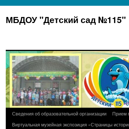
МБДОУ "Детский сад №115"
Перейти
Сведения об образовательной организации
Прием 
к
Виртуальная музейная экспозиция «Страницы истори