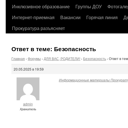
содержимому
Инклюзивное образование
Группы ДОУ
Фотогале
Интернет-приемная
Вакансии
Горячая линия
Д
Прокуратура разъясняет
Ответ в теме: Безопасность
Главная
›
Форумы
›
ДЛЯ ВАС, РОДИТЕЛИ!
›
Безопасность
›
Ответ в те
20.05.2025 в 19:59
Информационные материалы Прокурату
admin
Хранитель